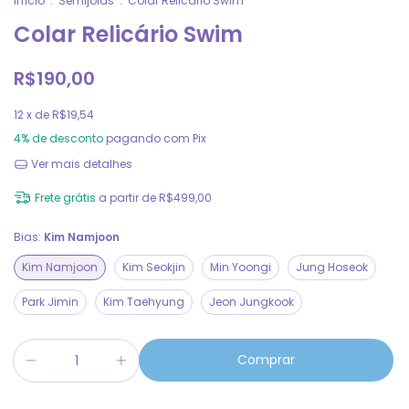
Início
.
Semijoias
.
Colar Relicário Swim
Colar Relicário Swim
R$190,00
12
x de
R$19,54
4% de desconto
pagando com Pix
Ver mais detalhes
Frete grátis
a partir de
R$499,00
Bias:
Kim Namjoon
Kim Namjoon
Kim Seokjin
Min Yoongi
Jung Hoseok
Park Jimin
Kim Taehyung
Jeon Jungkook