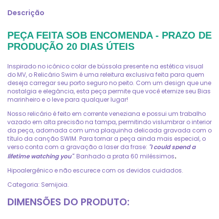
Descrição
PEÇA FEITA SOB ENCOMENDA - PRAZO DE
PRODUÇÃO 20 DIAS ÚTEIS
Inspirado no icônico colar de bússola presente na estética visual
do MV, o Relicário Swim é uma releitura exclusiva feita para quem
deseja carregar seu porto seguro no peito. Com um design que une
nostalgia e elegância, esta peça permite que você eternize seu Bias
marinheiro e o leve para qualquer lugar!
Nosso relicário é feito em corrente veneziana e possui um trabalho
vazado em alta precisão na tampa, permitindo vislumbrar o interior
da peça, adornada com uma plaquinha delicada gravada com o
título da canção SWIM. Para tornar a peça ainda mais especial, o
verso conta com a gravação a laser da frase:
"I could spend a
.
lifetime watching you"
. Banhado a prata 60 miléssimos
Hipoalergênico e não escurece com os devidos cuidados.
Categoria: Semijoia.
DIMENSÕES DO PRODUTO: