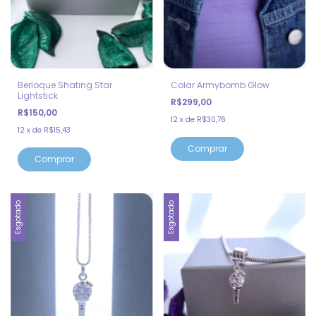
Berloque Shating Star
Colar Armybomb Glow
Lightstick
R$299,00
R$150,00
12
x
de
R$30,76
12
x
de
R$15,43
Comprar
Esgotado
Esgotado