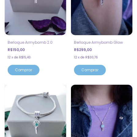
Berloque Armybomb 2.0
Berloque Armybomb Glow
R$150,00
R$299,00
12
x
de
R$15,43
12
x
de
R$30,76