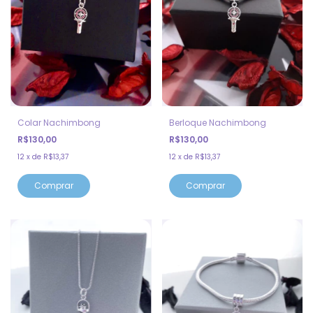
Berloque Nachimbong
Colar Nachimbong
R$130,00
R$130,00
12
x
de
R$13,37
12
x
de
R$13,37