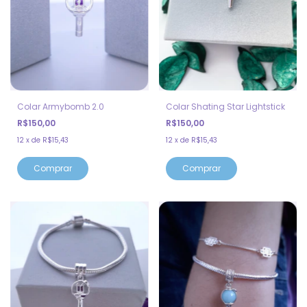
Colar Shating Star Lightstick
Colar Armybomb 2.0
R$150,00
R$150,00
12
x
de
R$15,43
12
x
de
R$15,43