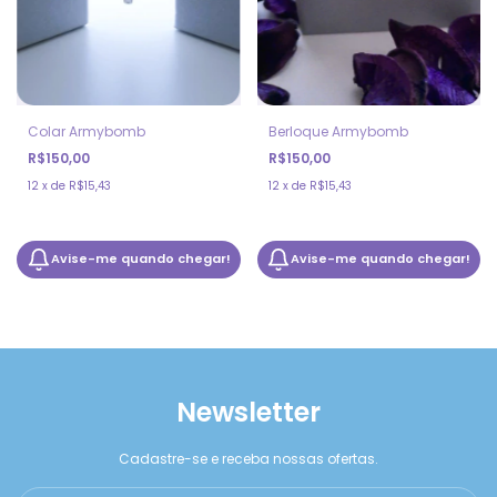
Berloque Armybomb
Colar Armybomb
R$150,00
R$150,00
12
x
de
R$15,43
12
x
de
R$15,43
Avise-me quando chegar!
Avise-me quando chegar!
Newsletter
Cadastre-se e receba nossas ofertas.