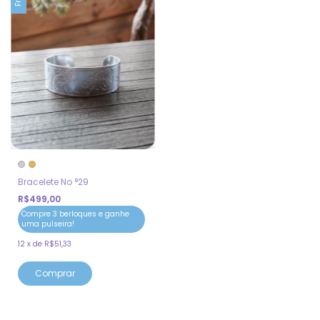
Bracelete No °29
R$499,00
Compre 3 berloques e ganhe
uma pulseira!
12
x
de
R$51,33
Comprar