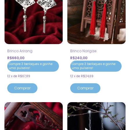
Brinco Arirang
Brinco Norigae
R$660,00
R$240,00
Compre 3 berloques e ganhe
Compre 3 berloques e ganhe
uma pulseira!
uma pulseira!
12
x
de
R$67,89
12
x
de
R$24,69