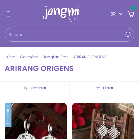
0
BR
Início
.
Coleções
.
Bangtan Eras
.
ARIRANG ORIGENS
ARIRANG ORIGENS
Ordenar
Filtrar
Frete grátis