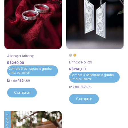
Aliança Arirang
Brinco No °29
R$240,00
Compre 3 berloques e ganhe
R$260,00
uma pulseira!
Compre 3 berloques e ganhe
uma pulseira!
12
x
de
R$24,69
12
x
de
R$26,75
Comprar
Comprar
Frete grátis