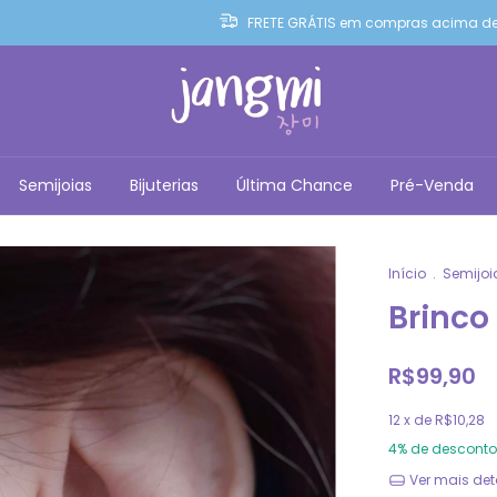
FRETE GRÁTIS em compras acima de
Semijoias
Bijuterias
Última Chance
Pré-Venda
Início
.
Semijoi
Brinco
R$99,90
12
x de
R$10,28
4% de desconto
Ver mais det