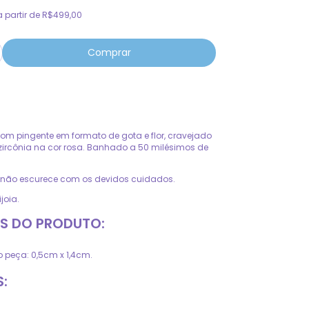
a partir de
R$499,00
com pingente em formato de gota e flor, cravejado
ircônia na cor rosa. Banhado a 50 milésimos de
, não escurece com os devidos cuidados.
joia.
S DO PRODUTO:
peça: 0,5cm x 1,4cm.
: