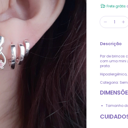
Frete grátis
Descrição
Par de brincos 
com uma mini z
prata.
Hipoalergênico
Categoria: Semi
DIMENSÕE
Tamanho do 
CUIDADOS