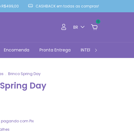
 R$499,00
CASHBACK em todas as compras!
0
BR
Encomenda
Pronta Entrega
INTERNATIONAL PURCHASE
as
.
Brinco Spring Day
 Spring Day
pagando com Pix
alhes