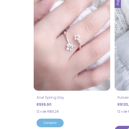
Anel Spring Day
Pulsei
R$99,90
R$120
12
x
de
R$10,28
12
x
de
Comprar