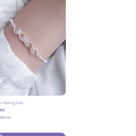
ra Spring Day
,00
R$12,34