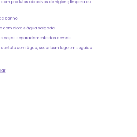
o com produtos abrasivos de higiene, limpeza ou
 do banho.
to com cloro e água salgada.
as peças separadamente das demais.
 contato com água, secar bem logo em seguida.
har