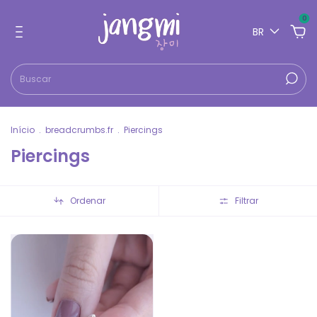
0
BR
Início
.
breadcrumbs.fr
.
Piercings
Piercings
Ordenar
Filtrar