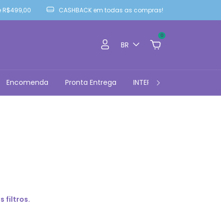
 R$499,00
CASHBACK em todas as compras!
0
BR
Encomenda
Pronta Entrega
INTERNATIONAL PURCHASE
 filtros.