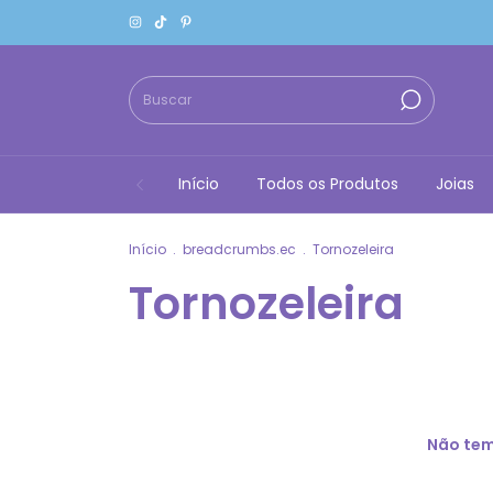
Início
Todos os Produtos
Joias
Início
.
breadcrumbs.ec
.
Tornozeleira
Tornozeleira
Não temo