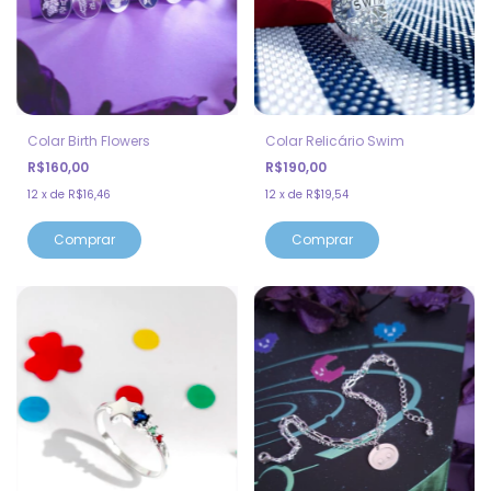
Colar Birth Flowers
Colar Relicário Swim
R$160,00
R$190,00
12
x
de
R$16,46
12
x
de
R$19,54
Comprar
Comprar