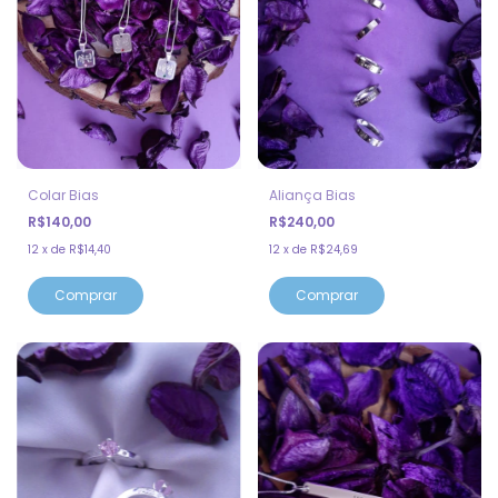
Colar Bias
Aliança Bias
R$140,00
R$240,00
12
x
de
R$14,40
12
x
de
R$24,69
Comprar
Comprar