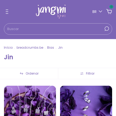
0
BR
Início
.
breadcrumbs.be
.
Bias
.
Jin
Jin
Ordenar
Filtrar