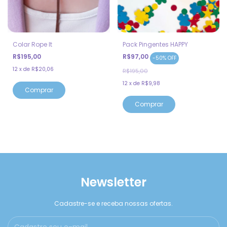
Colar Rope It
Pack Pingentes HAPPY
R$195,00
R$97,00
-
50
%
OFF
12
x
de
R$20,06
R$195,00
12
x
de
R$9,98
Newsletter
Cadastre-se e receba nossas ofertas.