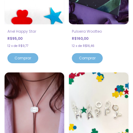
Anel Happy Star
Pulseira Wootteo
R$95,00
R$160,00
12
x
de
R$9,77
12
x
de
R$16,46
Comprar