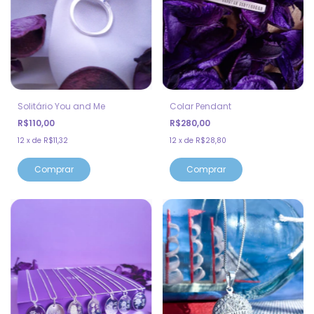
Solitário You and Me
Colar Pendant
R$110,00
R$280,00
12
x
de
R$11,32
12
x
de
R$28,80
Comprar
Comprar