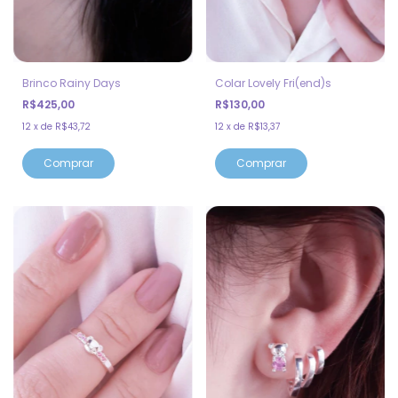
Brinco Rainy Days
Colar Lovely Fri(end)s
R$425,00
R$130,00
12
x
de
R$43,72
12
x
de
R$13,37