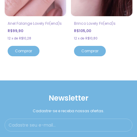
Anel Falange Lovely Fri(end)s
Brinco Lovely Fri(end)s
R$99,90
R$105,00
12
x
de
R$10,28
12
x
de
R$10,80
Comprar
Newsletter
Cadastre-se e receba nossas ofertas.