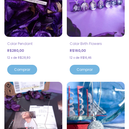
Colar Pendant
Colar Birth Flowers
R$280,00
R$160,00
12
x
de
R$28,80
12
x
de
R$16,46
Comprar
Comprar