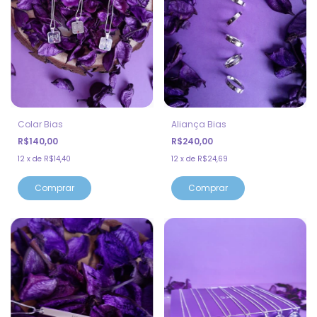
Colar Bias
Aliança Bias
R$140,00
R$240,00
12
x
de
R$14,40
12
x
de
R$24,69
Comprar
Comprar