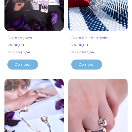
Colar Layover
Colar Relicário Swim
R$190,00
R$190,00
12
x
de
R$19,54
12
x
de
R$19,54
Comprar