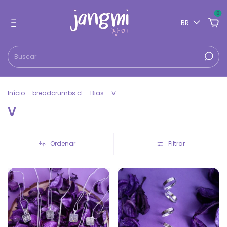
0
BR
Início
.
breadcrumbs.cl
.
Bias
.
V
V
Ordenar
Filtrar