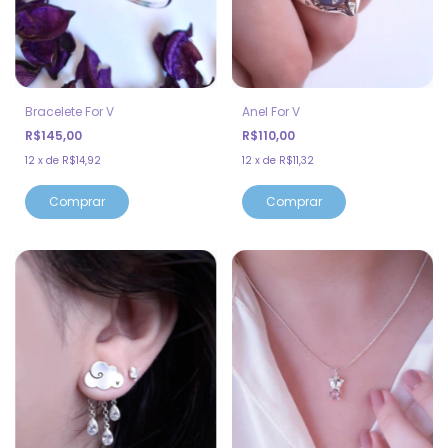
Bracelete For V
Anel For V
R$145,00
R$110,00
12
x
de
R$14,92
12
x
de
R$11,32
Comprar